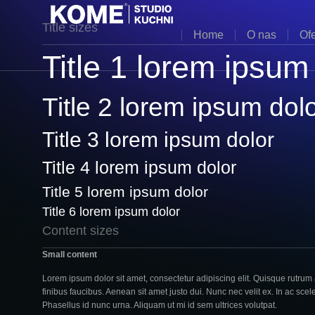
Title sizes
Home
O nas
Ofe
Title 1 lorem ipsum
Title 2 lorem ipsum dol
Title 3 lorem ipsum dolor
Title 4 lorem ipsum dolor
Title 5 lorem ipsum dolor
Title 6 lorem ipsum dolor
Content sizes
Small content
Lorem ipsum dolor sit amet, consectetur adipiscing elit. Quisque rutrum 
finibus faucibus. Aenean sit amet justo dui. Nunc nec velit ex. In ac sce
Phasellus id nunc urna. Aliquam ut mi id sem ultrices volutpat.