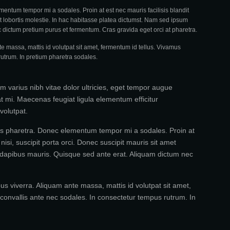
lementum tempor mi a sodales. Proin at est nec mauris facilisis blandit
amet lobortis molestie. In hac habitasse platea dictumst. Nam sed ipsum
 dictum pretium purus et fermentum. Cras gravida eget orci at pharetra.
e massa, mattis id volutpat sit amet, fermentum id tellus. Vivamus
rutrum. In pretium pharetra sodales.
m varius nibh vitae dolor ultricies, eget tempor augue
rat mi. Maecenas feugiat ligula elementum efficitur
volutpat.
tricies pharetra. Donec elementum tempor mi a sodales. Proin at
 nisi, suscipit porta orci. Donec suscipit mauris sit amet
u dapibus mauris. Quisque sed ante erat. Aliquam dictum nec
s viverra. Aliquam ante massa, mattis id volutpat sit amet,
a convallis ante nec sodales. In consectetur tempus rutrum. In