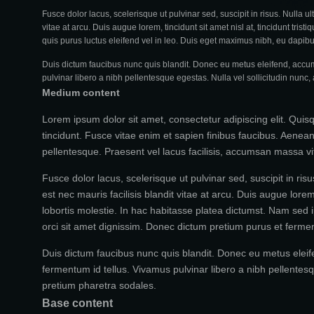
Fusce dolor lacus, scelerisque ut pulvinar sed, suscipit in risus. Nulla u
vitae at arcu. Duis augue lorem, tincidunt sit amet nisl at, tincidunt tri
quis purus luctus eleifend vel in leo. Duis eget maximus nibh, eu dapib
Duis dictum faucibus nunc quis blandit. Donec eu metus eleifend, accums
pulvinar libero a nibh pellentesque egestas. Nulla vel sollicitudin nunc,
Medium content
Lorem ipsum dolor sit amet, consectetur adipiscing elit. Quis
tincidunt. Fusce vitae enim et sapien finibus faucibus. Aenean 
pellentesque. Praesent vel lacus facilisis, accumsan massa vit
Fusce dolor lacus, scelerisque ut pulvinar sed, suscipit in ris
est nec mauris facilisis blandit vitae at arcu. Duis augue lorem,
lobortis molestie. In hac habitasse platea dictumst. Nam sed
orci sit amet dignissim. Donec dictum pretium purus et fermen
Duis dictum faucibus nunc quis blandit. Donec eu metus eleife
fermentum id tellus. Vivamus pulvinar libero a nibh pellentesq
pretium pharetra sodales.
Base content