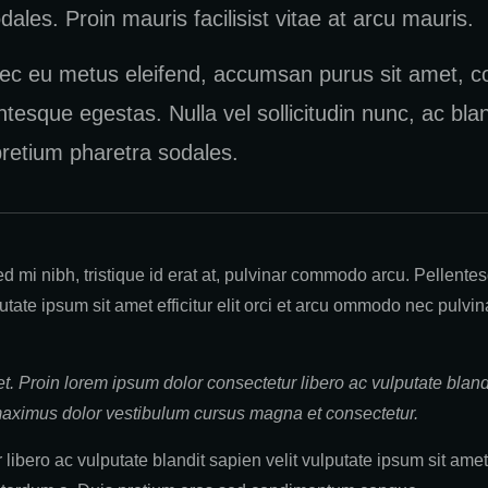
es. Proin mauris facilisist vitae at arcu mauris.
ec eu metus eleifend, accumsan purus sit amet, co
ntesque egestas. Nulla vel sollicitudin nunc, ac blan
pretium pharetra sodales.
d mi nibh, tristique id erat at, pulvinar commodo arcu. Pellent
putate ipsum sit amet efficitur elit orci et arcu ommodo nec pulvi
 et. Proin lorem ipsum dolor consectetur libero ac vulputate blandit
maximus dolor vestibulum cursus magna et consectetur.
libero ac vulputate blandit sapien velit vulputate ipsum sit amet 