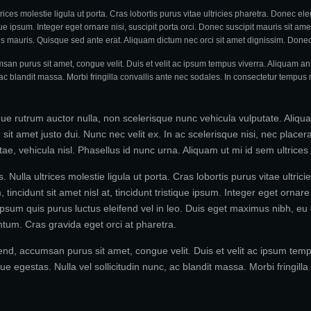
ltrices molestie ligula ut porta. Cras lobortis purus vitae ultricies pharetra. Donec e
stique ipsum. Integer eget ornare nisi, suscipit porta orci. Donec suscipit mauris sit 
us mauris. Quisque sed ante erat. Aliquam dictum nec orci sit amet dignissim. Donec
an purus sit amet, congue velit. Duis et velit ac ipsum tempus viverra. Aliquam ant
 ac blandit massa. Morbi fringilla convallis ante nec sodales. In consectetur tempus 
que rutrum auctor nulla, non scelerisque nunc vehicula vulputate. Aliqua
sit amet justo dui. Nunc nec velit ex. In ac scelerisque nisi, nec place
ae, vehicula nisl. Phasellus id nunc urna. Aliquam ut mi id sem ultrices 
us. Nulla ultrices molestie ligula ut porta. Cras lobortis purus vitae ul
 tincidunt sit amet nisl at, tincidunt tristique ipsum. Integer eget ornare
 ipsum quis purus luctus eleifend vel in leo. Duis eget maximus nibh, e
tum. Cras gravida eget orci at pharetra.
nd, accumsan purus sit amet, congue velit. Duis et velit ac ipsum tempu
ue egestas. Nulla vel sollicitudin nunc, ac blandit massa. Morbi fringill