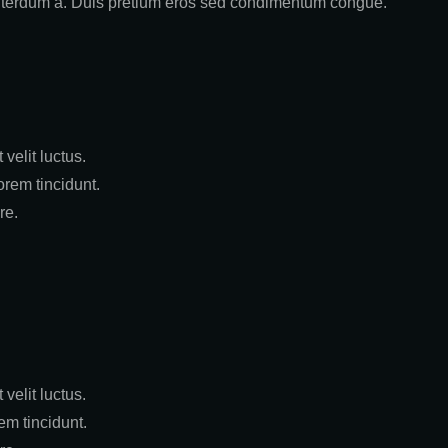
interdum a. Duis pretium eros sed condimentum congue.
 velit luctus.
orem tincidunt.
re.
 velit luctus.
em tincidunt.